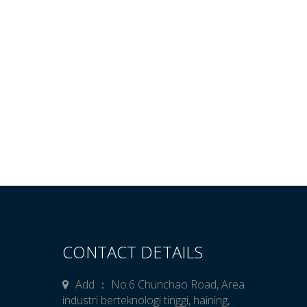
CONTACT DETAILS
Add ： No.6 Chunchao Road, Area
industri berteknologi tinggi, haining,