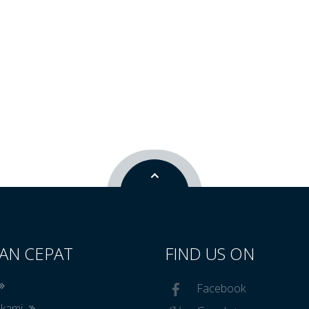
AN CEPAT
FIND US ON
Facebook
 kami