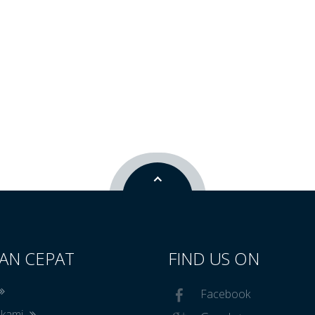
AN CEPAT
FIND US ON
Facebook
 kami