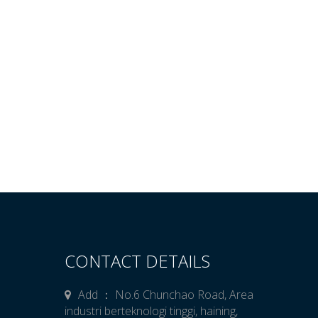
CONTACT DETAILS
Add ： No.6 Chunchao Road, Area
industri berteknologi tinggi, haining,