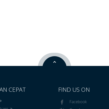
AN CEPAT
FIND US ON
Facebook
 kami