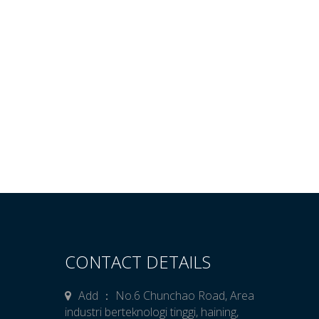
CONTACT DETAILS
Add ： No.6 Chunchao Road, Area
industri berteknologi tinggi, haining,