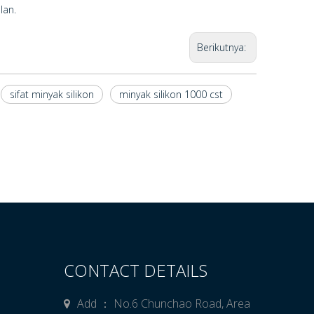
lan.
Berikutnya:
sifat minyak silikon
minyak silikon 1000 cst
CONTACT DETAILS
Add ： No.6 Chunchao Road, Area