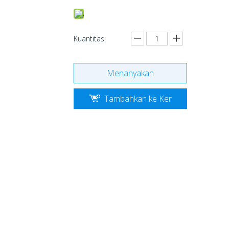
Kuantitas:
Menanyakan
Tambahkan ke Ker
anjang