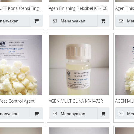
UFF Konsistensi Tinggi
Agen Finishing Fleksibel KF-408
Agen Fini
Gagang W
nanyakan
Menanyakan
Me
Pest Control Agent
AGEN MULTIGUNA KF-1473R
AGEN MUL
nanyakan
Menanyakan
Me