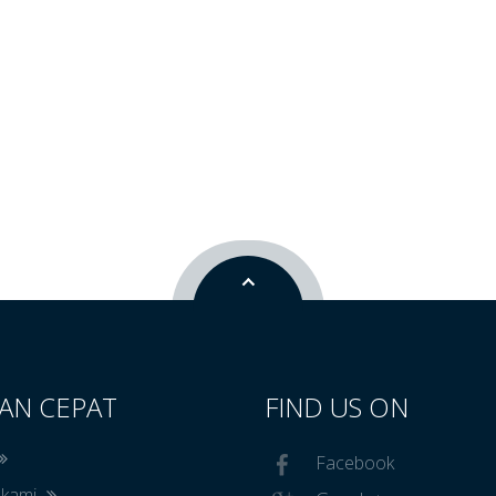
AN CEPAT
FIND US ON
Facebook
 kami