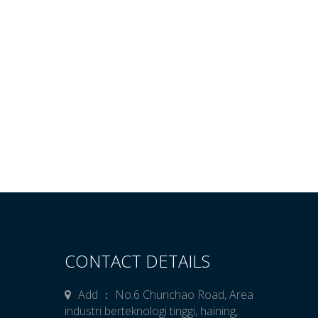
CONTACT DETAILS
Add ： No.6 Chunchao Road, Area
industri berteknologi tinggi, haining,