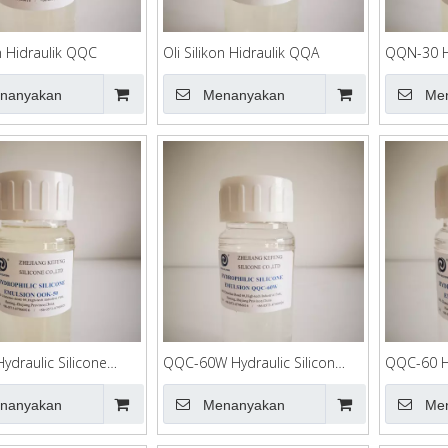
on Hidraulik QQC
Oli Silikon Hidraulik QQA
QQN-30 Hy
Emulsifier
nanyakan
Menanyakan
Me
ydraulic Silicone
QQC-60W Hydraulic Silicon
QQC-60 Hy
r
Emulsifier
Emulsifier
nanyakan
Menanyakan
Me