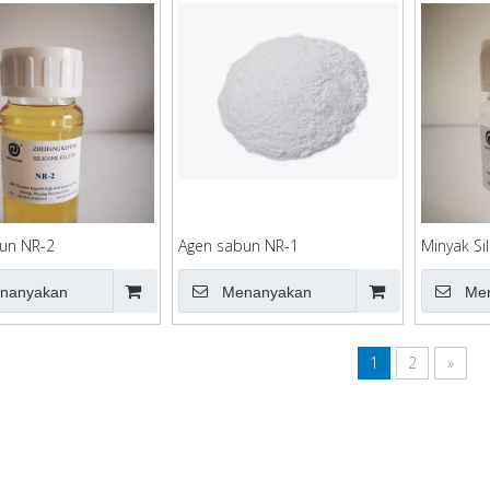
un NR-2
Agen sabun NR-1
Minyak Si
nanyakan
Menanyakan
Me
1
2
»