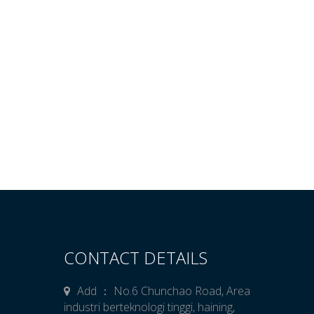
CONTACT DETAILS
Add ： No.6 Chunchao Road, Area
industri berteknologi tinggi, haining,