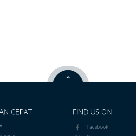
AN CEPAT
FIND US ON
Facebook
 kami