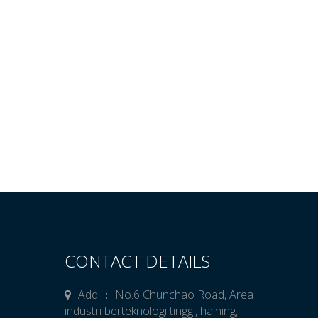
CONTACT DETAILS
Add ： No.6 Chunchao Road, Area
industri berteknologi tinggi, haining,