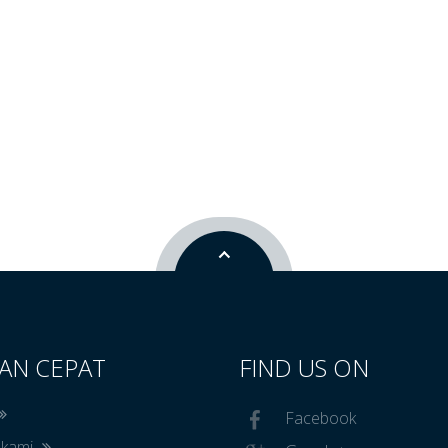
AN CEPAT
FIND US ON
Facebook
 kami