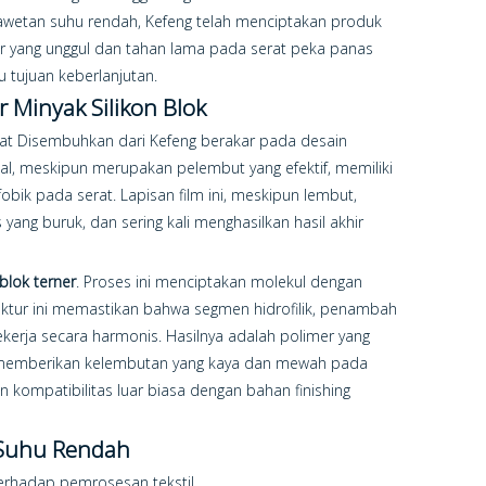
awetan suhu rendah, Kefeng telah menciptakan produk
r yang unggul dan tahan lama pada serat peka panas
 tujuan keberlanjutan.
r Minyak Silikon Blok
apat Disembuhkan dari Kefeng berakar pada desain
nal, meskipun merupakan pelembut yang efektif, memiliki
fobik pada serat. Lapisan film ini, meskipun lembut,
 yang buruk, dan sering kali menghasilkan hasil akhir
blok terner
. Proses ini menciptakan molekul dengan
ruktur ini memastikan bahwa segmen hidrofilik, penambah
kerja secara harmonis. Hasilnya adalah polimer yang
ya memberikan kelembutan yang kaya dan mewah pada
kompatibilitas luar biasa dengan bahan finishing
 Suhu Rendah
terhadap pemrosesan tekstil.