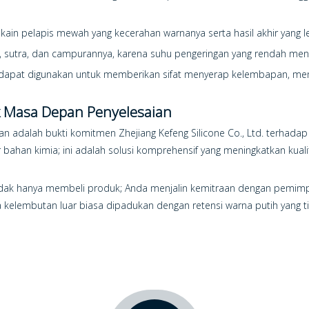
 kain pelapis mewah yang kecerahan warnanya serta hasil akhir yang l
us, sutra, dan campurannya, karena suhu pengeringan yang rendah me
ni dapat digunakan untuk memberikan sifat menyerap kelembapan, menj
k Masa Depan Penyelesaian
an adalah bukti komitmen Zhejiang Kefeng Silicone Co., Ltd. terh
ar bahan kimia; ini adalah solusi komprehensif yang meningkatkan ku
 tidak hanya membeli produk; Anda menjalin kemitraan dengan pemim
 kelembutan luar biasa dipadukan dengan retensi warna putih yang 