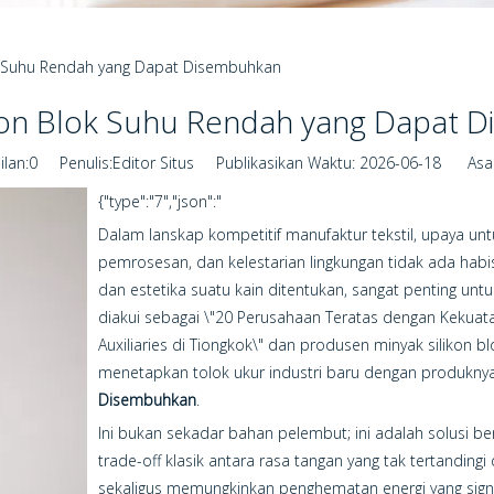
ok Suhu Rendah yang Dapat Disembuhkan
ikon Blok Suhu Rendah yang Dapat 
lan:
0
Penulis:Editor Situs Publikasikan Waktu: 2026-06-18 Asal
{"type":"7","json":"
Dalam lanskap kompetitif manufaktur tekstil, upaya untu
pemrosesan, dan kelestarian lingkungan tidak ada habis
dan estetika suatu kain ditentukan, sangat penting untuk 
diakui sebagai \"20 Perusahaan Teratas dengan Kekuat
Auxiliaries di Tiongkok\" dan produsen minyak silikon blo
menetapkan tolok ukur industri baru dengan produkny
Disembuhkan
.
Ini bukan sekadar bahan pelembut; ini adalah solusi b
trade-off klasik antara rasa tangan yang tak tertandin
sekaligus memungkinkan penghematan energi yang sig