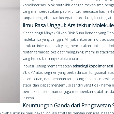
kopolimerisasi blok mutakhir dengan mekanisme peng
yang memberdayakan pabrik untuk mencapai hasil akhi
tanpa mengorbankan kecepatan produksi, kualitas, atau
Ilmu Rasa Unggul: Arsitektur Molekule
Kinerja tinggi Minyak Silikon Blok Suhu Rendah yang D
molekulnya yang canggih. Minyak silikon amino tradisio
struktur linier dan acak yang menciptakan lapisan hidro
rentan terhadap oksidatif menguning, memiliki stabilitas
yang terlalu berminyak atau anti air .
Inovasi Kefeng memanfaatkan
teknologi kopolimerisasi 
\"blok\" atau segmen yang berbeda dan fungsional. St
kelembutan, dan penahan terhubung secara kimiawi, be
stabil dan dapat mengemulsi sendiri yang tidak han
permukaan serat namun juga memberikan stabilitas dan 
lainnya.
Keuntungan Ganda dari Pengawetan
ak silikon ini merupakan inovasi strategis dengan implikasi besar 