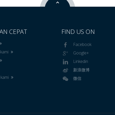
AN CEPAT
FIND US ON
Facebook
 kami
Google+
Linkedin
新浪微博
 kami
微信