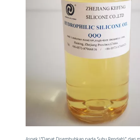
Aspek \"Dapat Disembuhkan pada Suhu Rendah\" dari miny