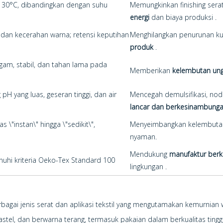
0°C, dibandingkan dengan suhu
Memungkinkan finishing sera
energi
dan biaya produksi .
dan kecerahan warna; retensi keputihan
Menghilangkan penurunan kua
produk
.
gam, stabil, dan tahan lama pada
Memberikan
kelembutan ung
 pH yang luas, geseran tinggi, dan air
Mencegah demulsifikasi, noda 
lancar dan berkesinambung
s \"instan\" hingga \"sedikit\",
Menyeimbangkan kelembutan
nyaman.
Mendukung
manufaktur berk
hi kriteria Oeko-Tex Standard 100
lingkungan .
agai jenis serat dan aplikasi tekstil yang mengutamakan kemurnia
astel, dan berwarna terang, termasuk pakaian dalam berkualitas tingg