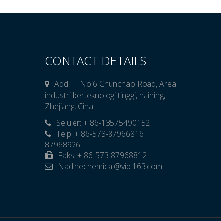
CONTACT DETAILS
Add ： No.6 Chunchao Road, Area
industri berteknologi tinggi, haining,
Zhejiang, Cina.
Seluler: + 86-13575490152

Telp: + 86-573-87966816
87968926
Faks: + 86-573-87968812
Nadinechemical@vip.163.com
