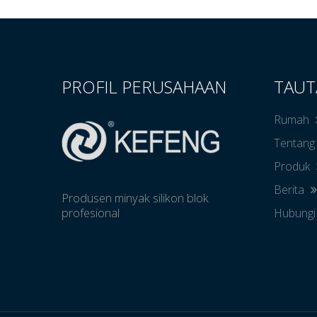
PROFIL PERUSAHAAN
TAUT
Rumah
Tentang
Produk
Berita
Produsen minyak silikon blok
profesional
Hubungi