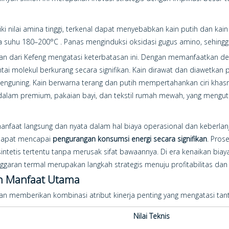
iki nilai amina tinggi, terkenal dapat menyebabkan kain putih dan k
ada suhu 180–200°C . Panas menginduksi oksidasi gugus amino, sehi
n dari Kefeng mengatasi keterbatasan ini. Dengan memanfaatkan desa
tai molekul berkurang secara signifikan. Kain dirawat dan diawetka
nguning. Kain berwarna terang dan putih mempertahankan ciri khas
ian dalam premium, pakaian bayi, dan tekstil rumah mewah, yang meng
aat langsung dan nyata dalam hal biaya operasional dan keberlan
 dapat mencapai
pengurangan konsumsi energi secara signifikan
. Pros
intetis tertentu tanpa merusak sifat bawaannya. Di era kenaikan bi
garan termal merupakan langkah strategis menuju profitabilitas da
an Manfaat Utama
 memberikan kombinasi atribut kinerja penting yang mengatasi tantan
Nilai Teknis