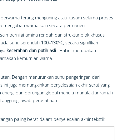
ain berwarna terang menguning atau kusam selama proses
ngga mengubah warna kain secara permanen.
in bernilai amina rendah dan struktur blok khusus,
n pada suhu serendah
100–130°C
, secara signifikan
nya
kecerahan dan putih asli
. Hal ini merupakan
utamakan kemurnian warna.
jutan. Dengan menurunkan suhu pengeringan dari
es ini juga memungkinkan penyelesaian akhir serat yang
aya energi dan dorongan global menuju manufaktur ramah
n tanggung jawab perusahaan.
gan paling berat dalam penyelesaian akhir tekstil: