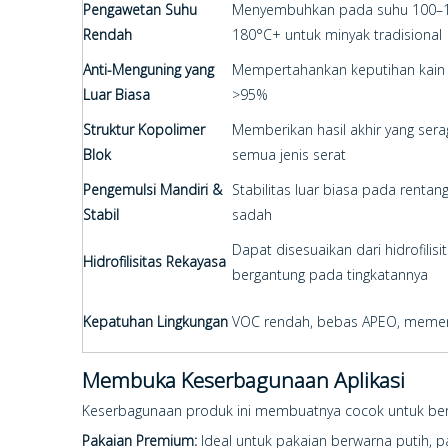
Pengawetan Suhu
Menyembuhkan pada suhu 100–13
Rendah
180°C+ untuk minyak tradisional
Anti-Menguning yang
Mempertahankan keputihan kain 
Luar Biasa
>95%
Struktur Kopolimer
Memberikan hasil akhir yang sera
Blok
semua jenis serat
Pengemulsi Mandiri &
Stabilitas luar biasa pada rentang
Stabil
sadah
Dapat disesuaikan dari hidrofilisita
Hidrofilisitas Rekayasa
bergantung pada tingkatannya
Kepatuhan Lingkungan
VOC rendah, bebas APEO, memenu
Membuka Keserbagunaan Aplikasi
Keserbagunaan produk ini membuatnya cocok untuk berb
Pakaian Premium:
Ideal untuk pakaian berwarna putih, p