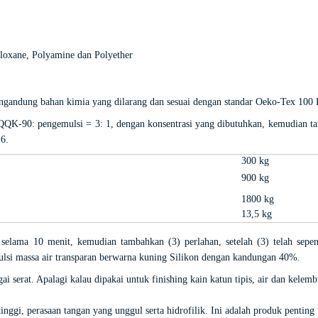
loxane, Polyamine dan Polyether
mengandung bahan kimia yang dilarang dan sesuai dengan standar Oeko-Tex 100
QQK-90: ​​pengemulsi = 3: 1, dengan konsentrasi yang dibutuhkan, kemudian t
-6.
300 kg
900 kg
1800 kg
13,5 kg
k selama 10 menit, kemudian tambahkan (3) perlahan, setelah (3) telah sep
lsi massa air transparan berwarna kuning Silikon dengan kandungan 40%.
i serat. Apalagi kalau dipakai untuk finishing kain katun tipis, air dan kele
tinggi, perasaan tangan yang unggul serta hidrofilik. Ini adalah produk pentin