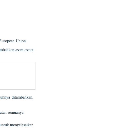
 European Union.
ambahkan asam asetat
enuhnya ditambahkan,
mbutan semuanya
g untuk menyelesaikan