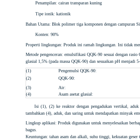
Penampilan: cairan transparan kuning
Tipe ionik: kationik
Bahan Utama: Blok polimer tiga komponen dengan campuran Si
Konten: 90%
Properti lingkungan: Produk ini ramah lingkungan. Ini tidak 
Metode pengenceran: emulsifikasi QQK-90 sesuai dengan rasio 
glasial 1,5% (pada massa QQK-90) dan sesuaikan pH menjadi
5
(1)
Pengemulsi QQK-90:
(2)
QQK-90:
(3)
Air:
(4)
Asam asetat glasial:
Isi (1), (2) ke reaktor dengan pengadukan vertikal, adu
tambahkan (4), aduk, dan saring untuk mendapatkan minyak emu
Lingkup aplikasi: Produk digunakan untuk menyelesaikan berbaga
bagus.
Keuntungan: tahan asam dan alkali, suhu tinggi, kekuatan geser 