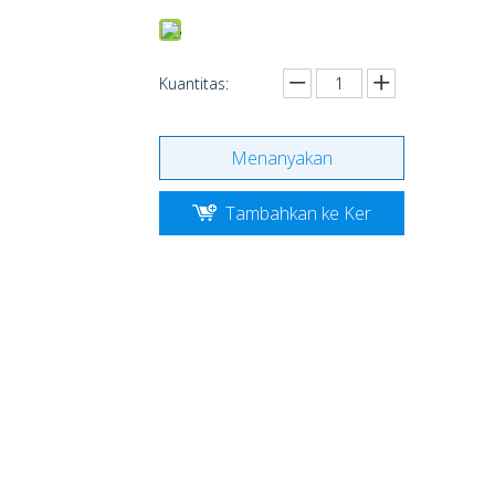
Kuantitas:
Menanyakan
Tambahkan ke Ker
anjang