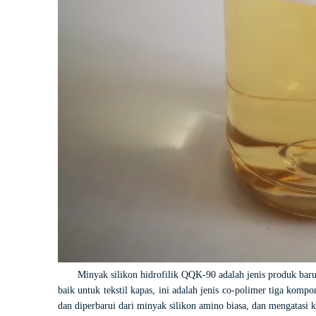
Minyak silikon hidrofilik QQK-90 adalah jenis produk baru
baik untuk tekstil kapas, ini adalah jenis co-polimer tiga kom
dan diperbarui dari minyak silikon amino biasa, dan mengatasi 