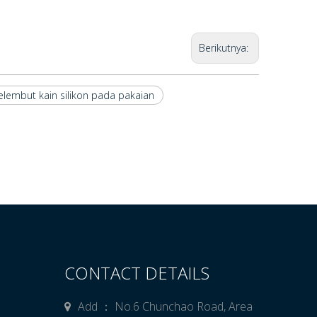
Berikutnya:
lembut kain silikon pada pakaian
CONTACT DETAILS
Add ： No.6 Chunchao Road, Area