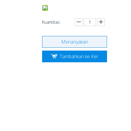
Kuantitas:
Menanyakan
Tambahkan ke Ker
anjang