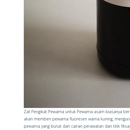
Zat Pengikat Pewarna untuk Pewarna asam biasanya ber
akan memberi pewarna fluoresen warna kuning, mengurang
pewarna yang buruk dari cairan perawatan dan titik fiks