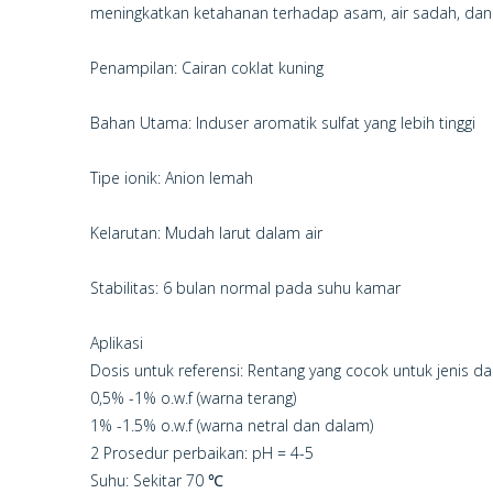
meningkatkan ketahanan terhadap asam, air sadah, dan 
Penampilan: Cairan coklat kuning
Bahan Utama: Induser aromatik sulfat yang lebih tinggi
Tipe ionik: Anion lemah
Kelarutan: Mudah larut dalam air
Stabilitas: 6 bulan normal pada suhu kamar
Aplikasi
Dosis untuk referensi: Rentang yang cocok untuk jenis 
0,5% -1% o.w.f (warna terang)
1% -1.5% o.w.f (warna netral dan dalam)
2 Prosedur perbaikan: pH = 4-5
Suhu: Sekitar 70 ℃