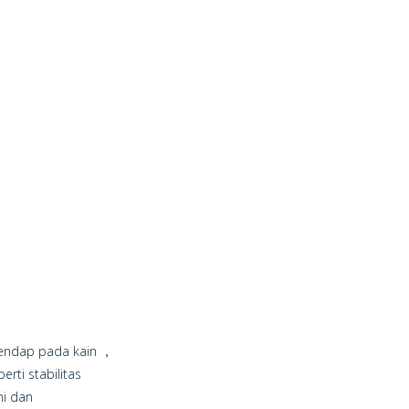
gendap pada kain ，
rti stabilitas
ni dan