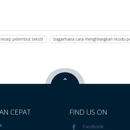
resep pelembut tekstil
bagaimana cara menghilangkan residu pe
AN CEPAT
FIND US ON
Facebook