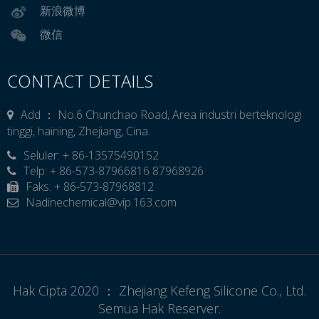
新浪微博
微信
CONTACT DETAILS
Add ： No.6 Chunchao Road, Area industri berteknologi
tinggi, haining, Zhejiang, Cina.
Seluler: + 86-13575490152

Telp: + 86-573-87966816 87968926
Faks: + 86-573-87968812
Nadinechemical@vip.163.com

Hak Cipta 2020 ： Zhejiang Kefeng Silicone Co., Ltd.
Semua Hak Reserver.