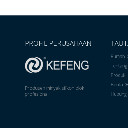
PROFIL PERUSAHAAN
TAUT
Rumah
Tentang
Produk
Berita
Produsen minyak silikon blok
profesional
Hubungi