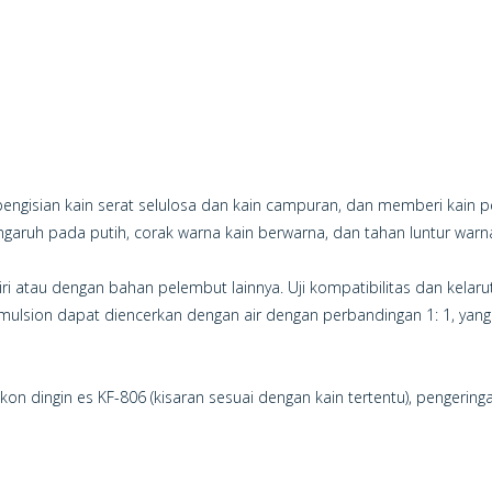
 pengisian kain serat selulosa dan kain campuran, dan memberi kain 
pengaruh pada putih, corak warna kain berwarna, dan tahan luntur war
ri atau dengan bahan pelembut lainnya. Uji kompatibilitas dan kelaru
e Emulsion dapat diencerkan dengan air dengan perbandingan 1: 1, ya
likon dingin es KF-806 (kisaran sesuai dengan kain tertentu), pengerin