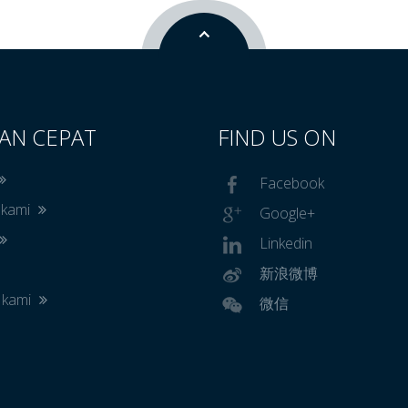
AN CEPAT
FIND US ON
Facebook
 kami
Google+
Linkedin
新浪微博
 kami
微信