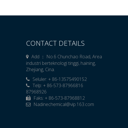
CONTACT DETAILS
Add ： No.6 Chunchao Road, Area
industri berteknologi tinggi, haining,
Zhejiang, Cina.
Seluler: + 86-13575490152

Telp: + 86-573-87966816
87968926
Faks: + 86-573-87968812
Nadinechemical@vip.163.com
