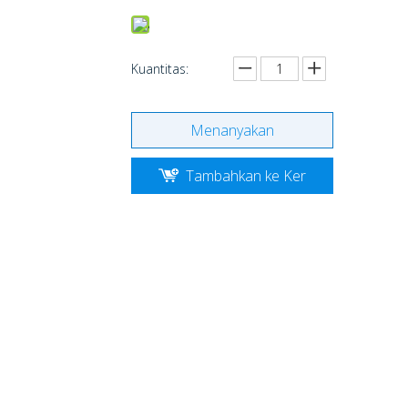
Kuantitas:
Menanyakan
Tambahkan ke Ker
anjang