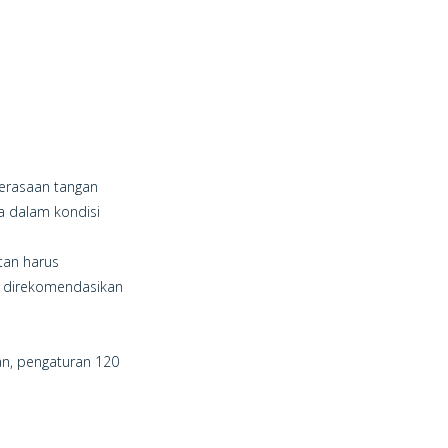
perasaan tangan
na dalam kondisi
tan harus
ng direkomendasikan
gan, pengaturan 120