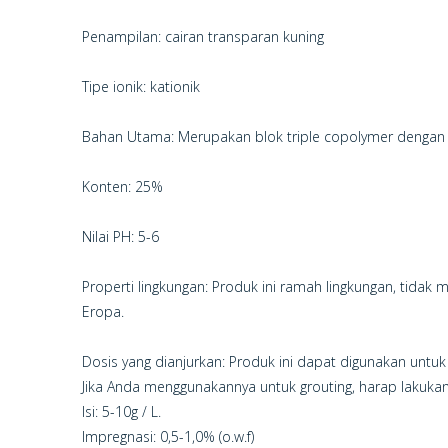
Penampilan: cairan transparan kuning
Tipe ionik: kationik
Bahan Utama: Merupakan blok triple copolymer dengan 
Konten: 25%
Nilai PH: 5-6
Properti lingkungan: Produk ini ramah lingkungan, tida
Eropa.
Dosis yang dianjurkan: Produk ini dapat digunakan untuk
Jika Anda menggunakannya untuk grouting, harap lakukan u
Isi: 5-10g / L.
Impregnasi: 0,5-1,0% (o.w.f)