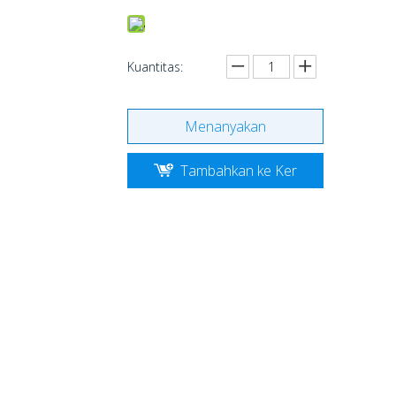
Kuantitas:
Menanyakan
Tambahkan ke Ker
anjang