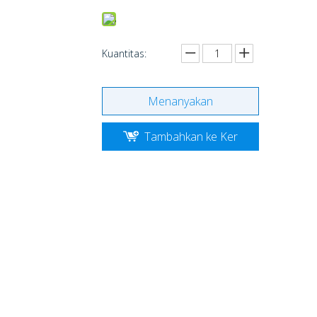
Kuantitas:
Menanyakan
Tambahkan ke Ker
anjang