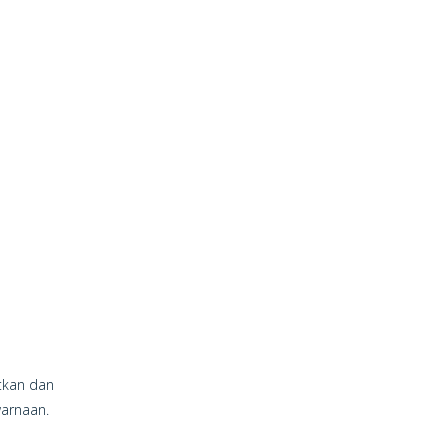
atkan dan
warnaan.