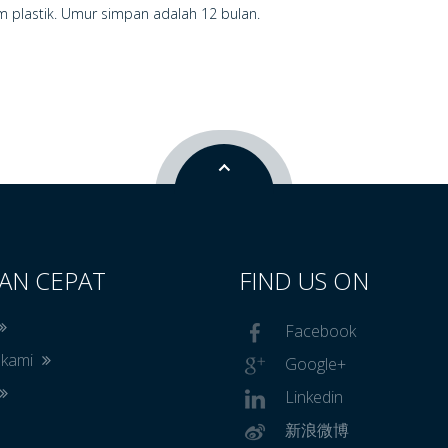
 plastik. Umur simpan adalah 12 bulan.
AN CEPAT
FIND US ON
Facebook
 kami
Google+
Linkedin
新浪微博