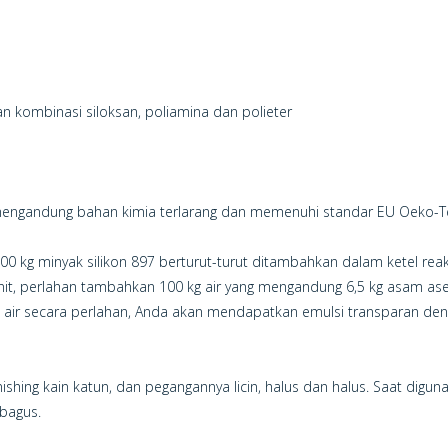
kombinasi siloksan, poliamina dan polieter
ak mengandung bahan kimia terlarang dan memenuhi standar EU Oeko-T
0 kg minyak silikon 897 berturut-turut ditambahkan dalam ketel rea
it, perlahan tambahkan 100 kg air yang mengandung 6,5 kg asam aset
kg air secara perlahan, Anda akan mendapatkan emulsi transparan d
nishing kain katun, dan pegangannya licin, halus dan halus. Saat digu
 bagus.