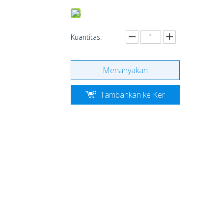
Kuantitas:
Menanyakan
Tambahkan ke Ker
anjang