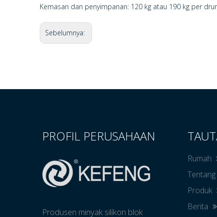
Kemasan dan penyimpanan: 120 kg atau 190 kg per drum
Sebelumnya:
PROFIL PERUSAHAAN
TAUT
Rumah
Tentang
Produk
Berita
Produsen minyak silikon blok