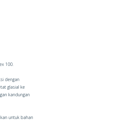
ex 100.
ksi dengan
at glasial ke
engan kandungan
nakan untuk bahan