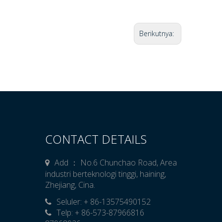
Berikutnya:
CONTACT DETAILS
Add ： No.6 Chunchao Road, Area
industri berteknologi tinggi, haining,
Zhejiang, Cina.
Seluler: + 86-13575490152

Telp: + 86-573-87966816