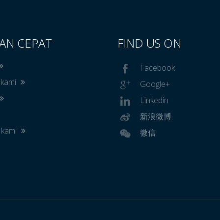
AN CEPAT
FIND US ON
Facebook
 kami
Google+
Linkedin
新浪微博
 kami
微信