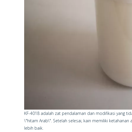
KF-4018 adalah zat pendalaman dan modifikasi yang tida
\"hitam Arab\". Setelah selesai, kain memiliki ketahanan
lebih baik.