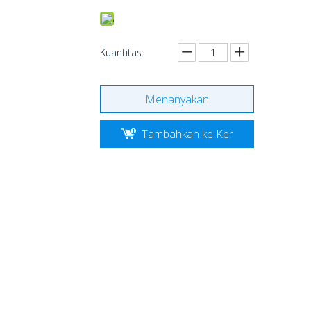
Kuantitas:
Menanyakan
Tambahkan ke Ker
anjang