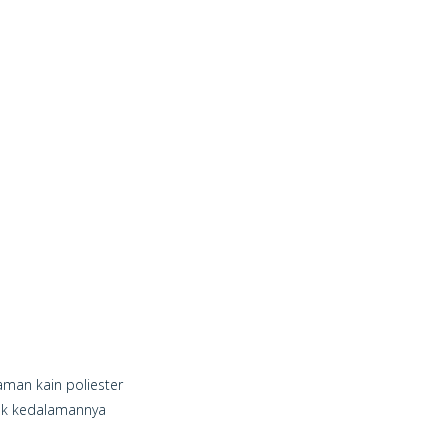
aman kain poliester
efek kedalamannya