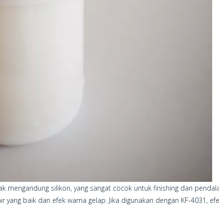
k mengandung silikon, yang sangat cocok untuk finishing dan pendal
 air yang baik dan efek warna gelap. Jika digunakan dengan KF-4031, 