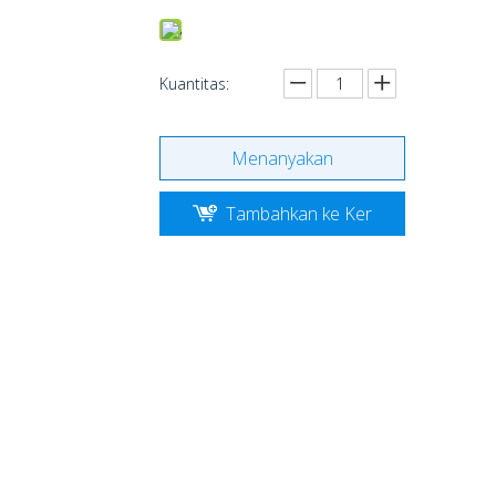
Kuantitas:
Menanyakan
Tambahkan ke Ker
anjang