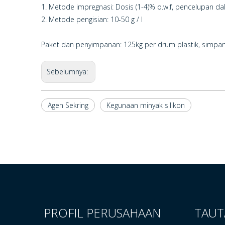
1. Metode impregnasi: Dosis (1-4)% o.w.f, pencelupan d
2. Metode pengisian: 10-50 g / l
Paket dan penyimpanan: 125kg per drum plastik, simpan
Sebelumnya:
Agen Sekring
Kegunaan minyak silikon
PROFIL PERUSAHAAN
TAUT